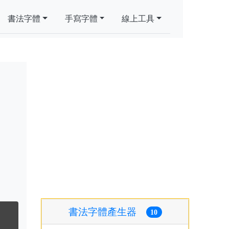
書法字體
手寫字體
線上工具
書法字體產生器
10