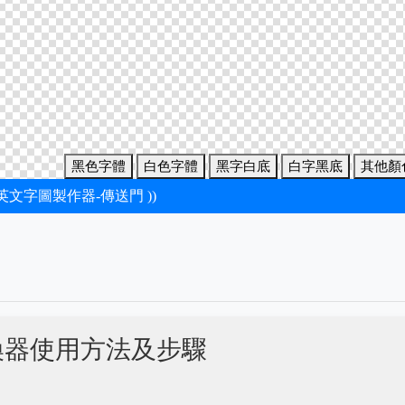
黑色字體
白色字體
黑字白底
白字黑底
其他顏
新英文字圖製作器-傳送門 ))
換器使用方法及步驟