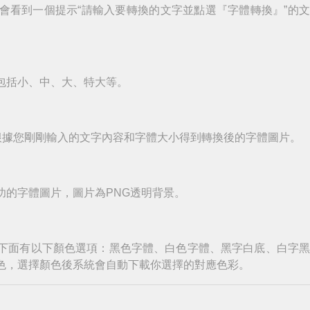
會看到一個提示“請輸入要轉換的文字並點選『字體轉換』”的
包括小、中、大、特大等。
根據您剛剛輸入的文字內容和字體大小得到轉換後的字體圖片。
功的字體圖片，圖片為PNG透明背景。
下面有以下顏色選項：黑色字體、白色字體、黑字白底、白字
色，選擇顏色後系統會自動下載你選擇的對應色彩。