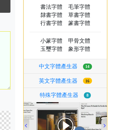
書法字體
毛筆字體
隸書字體
草書字體
行書字體
篆書字體
小篆字體
甲骨文體
玉璽字體
象形字體
中文字體產生器
14
英文字體產生器
16
特殊字體產生器
8