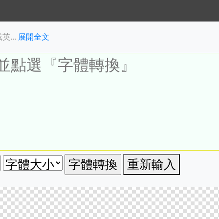
...
展開全文
重新輸入