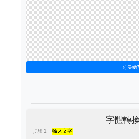
(( 最
字體轉
步驟 1：
輸入文字