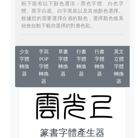
框下面有以下顏色選項：黑色字體、白色字
體、黑字白底、白字黑底以及其他顏色選擇。
根據您的需要選擇合適的顏色，選擇顏色後系
統會自動下載你選擇的對應色彩。
少女
手寫
草書
行書
行書
英文
字體
POP
字體
字體
字體
立體
轉換
字體
轉換
轉換
轉換
字體
器
轉換
器
器
器
轉換
器
器
篆書字體產生器