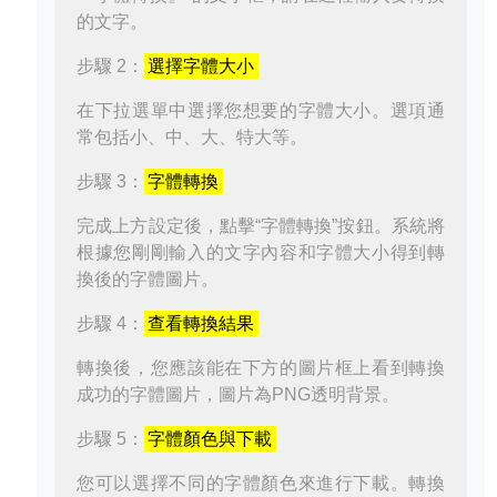
的文字。
步驟 2：
選擇字體大小
在下拉選單中選擇您想要的字體大小。選項通
常包括小、中、大、特大等。
步驟 3：
字體轉換
完成上方設定後，點擊“字體轉換”按鈕。系統將
根據您剛剛輸入的文字內容和字體大小得到轉
換後的字體圖片。
步驟 4：
查看轉換結果
轉換後，您應該能在下方的圖片框上看到轉換
成功的字體圖片，圖片為PNG透明背景。
步驟 5：
字體顏色與下載
您可以選擇不同的字體顏色來進行下載。轉換