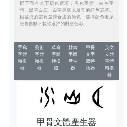
框下面有以下顏色選項：黑色字體、白色字
體、黑字白底、白字黑底以及其他顏色選擇。
根據您的需要選擇合適的顏色，選擇顏色後系
統會自動下載你選擇的對應色彩。
手寫
藝術
草寫
隸書
甲骨
英文
字體
字體
字體
字體
文字
立體
轉換
轉換
轉換
產生
體轉
字體
器
器
器
器
換器
轉換
器
甲骨文體產生器