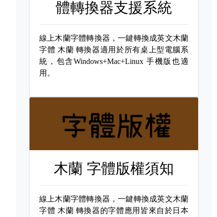
體轉換器支援系統
線上木蘭字體轉換器，一鍵轉換成英文木蘭
字體
木蘭 轉換器適用於所有桌上型電腦系
統，包含Windows+Mac+Linux 手機版也適
用。
木蘭 字體版權須知
線上木蘭字體轉換器，一鍵轉換成英文木蘭
字體
木蘭 轉換器的字體應用皆來自於日本