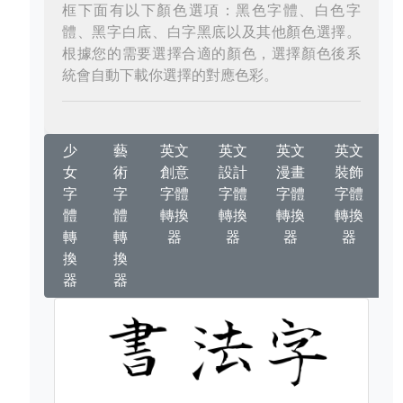
框下面有以下顏色選項：黑色字體、白色字
體、黑字白底、白字黑底以及其他顏色選擇。
根據您的需要選擇合適的顏色，選擇顏色後系
統會自動下載你選擇的對應色彩。
少
藝
英文
英文
英文
英文
女
術
創意
設計
漫畫
裝飾
字
字
字體
字體
字體
字體
體
體
轉換
轉換
轉換
轉換
轉
轉
器
器
器
器
換
換
器
器