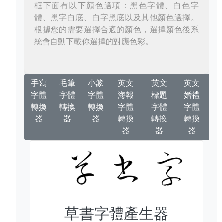
框下面有以下顏色選項：黑色字體、白色字
體、黑字白底、白字黑底以及其他顏色選擇。
根據您的需要選擇合適的顏色，選擇顏色後系
統會自動下載你選擇的對應色彩。
手寫
毛筆
小篆
英文
英文
英文
字體
字體
字體
海報
標題
婚禮
轉換
轉換
轉換
字體
字體
字體
器
器
器
轉換
轉換
轉換
器
器
器
草書字體產生器