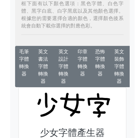
框下面有以下顏色選項：黑色字體、白色字
體、黑字白底、白字黑底以及其他顏色選擇。
根據您的需要選擇合適的顏色，選擇顏色後系
統會自動下載你選擇的對應色彩。
毛筆
英文
英文
印章
恐怖
英文
字體
書法
設計
字體
字體
裝飾
轉換
字體
字體
轉換
轉換
字體
器
轉換
轉換
器
器
轉換
器
器
器
少女字體產生器