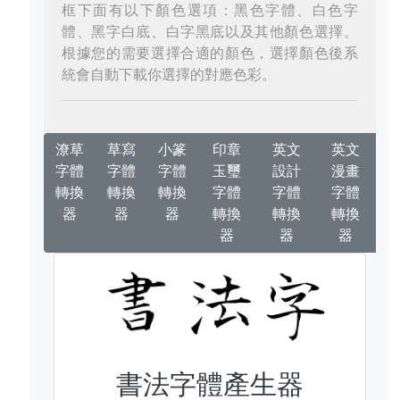
框下面有以下顏色選項：黑色字體、白色字
體、黑字白底、白字黑底以及其他顏色選擇。
根據您的需要選擇合適的顏色，選擇顏色後系
統會自動下載你選擇的對應色彩。
潦草
草寫
小篆
印章
英文
英文
字體
字體
字體
玉璽
設計
漫畫
轉換
轉換
轉換
字體
字體
字體
器
器
器
轉換
轉換
轉換
器
器
器
書法字體產生器