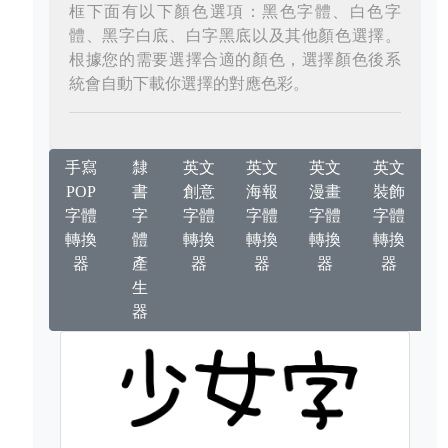
框下面有以下顏色選項：黑色字體、白色字
體、黑字白底、白字黑底以及其他顏色選擇。
根據您的需要選擇合適的顏色，選擇顏色後系
統會自動下載你選擇的對應色彩。
手寫
隸
英文
英文
英文
英文
POP
書
創意
海報
漫畫
裝飾
字體
字
字體
字體
字體
字體
轉換
體
轉換
轉換
轉換
轉換
器
產
器
器
器
器
生
器