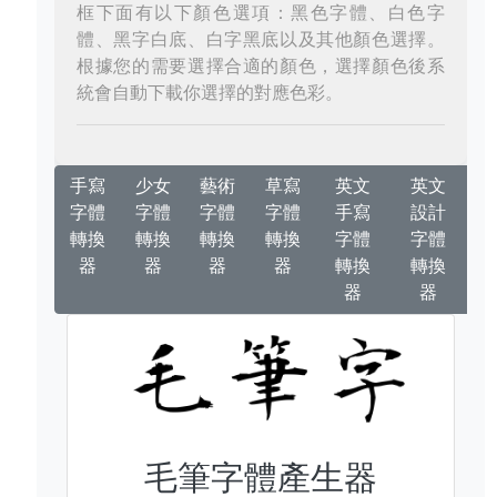
框下面有以下顏色選項：黑色字體、白色字
體、黑字白底、白字黑底以及其他顏色選擇。
根據您的需要選擇合適的顏色，選擇顏色後系
統會自動下載你選擇的對應色彩。
手寫
少女
藝術
草寫
英文
英文
字體
字體
字體
字體
手寫
設計
轉換
轉換
轉換
轉換
字體
字體
器
器
器
器
轉換
轉換
器
器
毛筆字體產生器