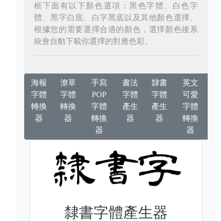
框下面有以下顏色選項：黑色字體、白色字
體、黑字白底、白字黑底以及其他顏色選擇。
根據您的需要選擇合適的顏色，選擇顏色後系
統會自動下載你選擇的對應色彩。
海報
潦草
手寫
書法
隸書
英文
字體
字體
POP
字體
字體
可愛
轉換
轉換
字體
產生
產生
字體
器
器
轉換
器
器
轉換
器
器
隸書字體產生器