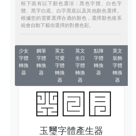
框下面有以下顏色選項：黑色字體、白色字
體、黑字白底、白字黑底以及其他顏色選擇。
根據您的需要選擇合適的顏色，選擇顏色後系
統會自動下載你選擇的對應色彩。
少女
鋼筆
英文
英文
點陣
英文
字體
字體
可愛
生日
字體
裝飾
轉換
轉換
字體
字體
轉換
字體
器
器
轉換
轉換
器
轉換
器
器
器
玉璽字體產生器