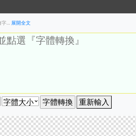
...
展開全文
重新輸入