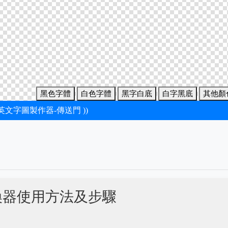
黑色字體
白色字體
黑字白底
白字黑底
其他顏
新英文字圖製作器-傳送門 ))
換器使用方法及步驟