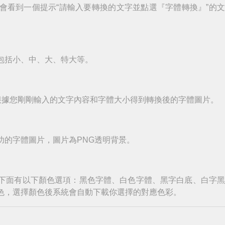
會看到一個提示“請輸入要轉換的文字並點選『字體轉換』”的
包括小、中、大、特大等。
根據您剛剛輸入的文字內容和字體大小得到轉換後的字體圖片。
功的字體圖片，圖片為PNG透明背景。
下面有以下顏色選項：黑色字體、白色字體、黑字白底、白字
色，選擇顏色後系統會自動下載你選擇的對應色彩。