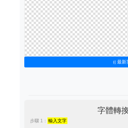
(( 最
字體轉
步驟 1：
輸入文字