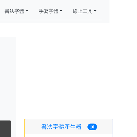
書法字體
手寫字體
線上工具
書法字體產生器
10