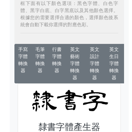
框下面有以下顏色選項：黑色字體、白色字
體、黑字白底、白字黑底以及其他顏色選擇。
根據您的需要選擇合適的顏色，選擇顏色後系
統會自動下載你選擇的對應色彩。
手寫
毛筆
行書
英文
英文
英文
字體
字體
字體
藝術
設計
生日
轉換
轉換
轉換
字體
字體
字體
器
器
器
轉換
轉換
轉換
器
器
器
隸書字體產生器