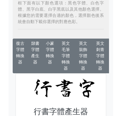
框下面有以下顏色選項：黑色字體、白色字
體、黑字白底、白字黑底以及其他顏色選擇。
根據您的需要選擇合適的顏色，選擇顏色後系
統會自動下載你選擇的對應色彩。
復古
隸書
小篆
英文
英文
英文
字體
字體
字體
毛筆
裝飾
刺青
轉換
產生
轉換
字體
字體
字體
器
器
器
轉換
轉換
轉換
器
器
器
行書字體產生器