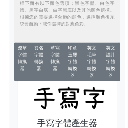
框下面有以下顏色選項：黑色字體、白色字
體、黑字白底、白字黑底以及其他顏色選擇。
根據您的需要選擇合適的顏色，選擇顏色後系
統會自動下載你選擇的對應色彩。
潦草
簽名
草寫
印章
英文
英文
字體
字體
字體
玉璽
毛筆
設計
轉換
轉換
轉換
字體
字體
字體
器
器
器
轉換
轉換
轉換
器
器
器
手寫字體產生器