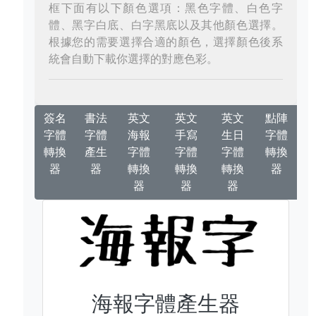
框下面有以下顏色選項：黑色字體、白色字
體、黑字白底、白字黑底以及其他顏色選擇。
根據您的需要選擇合適的顏色，選擇顏色後系
統會自動下載你選擇的對應色彩。
簽名
書法
英文
英文
英文
點陣
字體
字體
海報
手寫
生日
字體
轉換
產生
字體
字體
字體
轉換
器
器
轉換
轉換
轉換
器
器
器
器
海報字體產生器