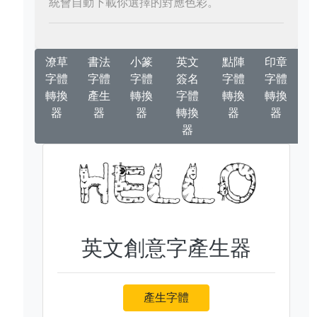
統會自動下載你選擇的對應色彩。
潦草
書法
小篆
英文
點陣
印章
字體
字體
字體
簽名
字體
字體
轉換
產生
轉換
字體
轉換
轉換
器
器
器
轉換
器
器
器
英文創意字產生器
產生字體