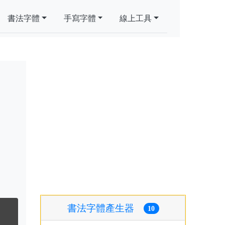
書法字體
手寫字體
線上工具
書法字體產生器
10