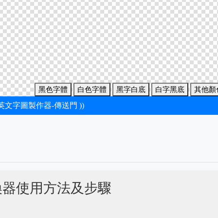
黑色字體
白色字體
黑字白底
白字黑底
其他顏
新英文字圖製作器-傳送門 ))
換器使用方法及步驟