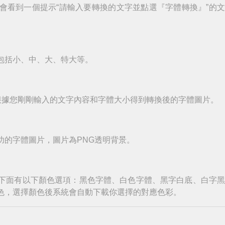
會看到一個提示“請輸入要轉換的文字並點選『字體轉換』”的
包括小、中、大、特大等。
根據您剛剛輸入的文字內容和字體大小得到轉換後的字體圖片。
功的字體圖片，圖片為PNG透明背景。
下面有以下顏色選項：黑色字體、白色字體、黑字白底、白字
色，選擇顏色後系統會自動下載你選擇的對應色彩。