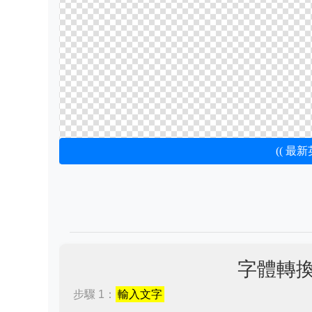
(( 最
字體轉
步驟 1：
輸入文字