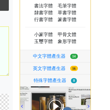
書法字體
毛筆字體
隸書字體
草書字體
行書字體
篆書字體
小篆字體
甲骨文體
玉璽字體
象形字體
中文字體產生器
14
英文字體產生器
16
特殊字體產生器
8