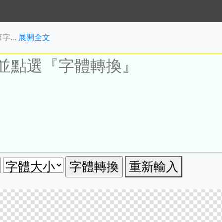
...
展開全文
重新輸入