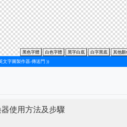
黑色字體
白色字體
黑字白底
白字黑底
其他顏
新英文字圖製作器-傳送門 ))
換器使用方法及步驟