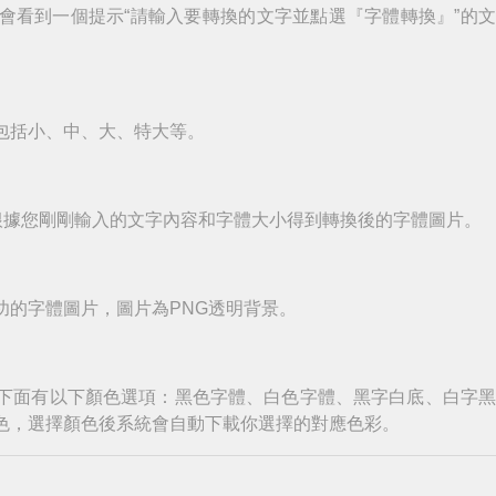
會看到一個提示“請輸入要轉換的文字並點選『字體轉換』”的
包括小、中、大、特大等。
根據您剛剛輸入的文字內容和字體大小得到轉換後的字體圖片。
功的字體圖片，圖片為PNG透明背景。
下面有以下顏色選項：黑色字體、白色字體、黑字白底、白字
色，選擇顏色後系統會自動下載你選擇的對應色彩。