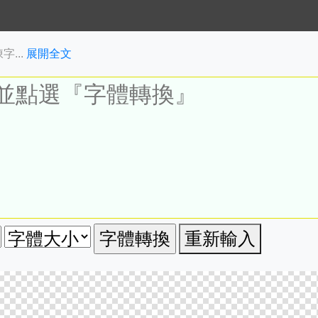
...
展開全文
重新輸入