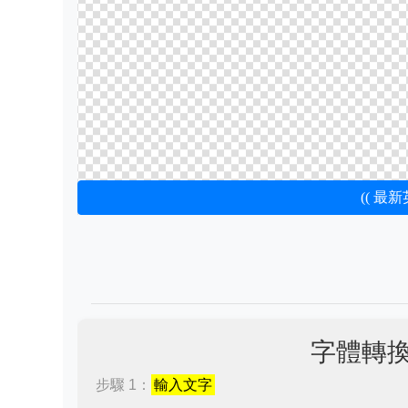
(( 最
字體轉
步驟 1：
輸入文字