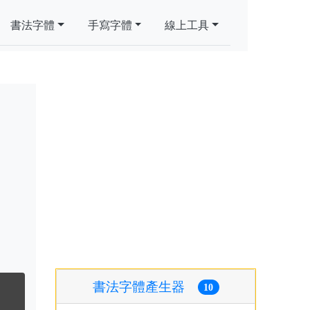
書法字體
手寫字體
線上工具
書法字體產生器
10