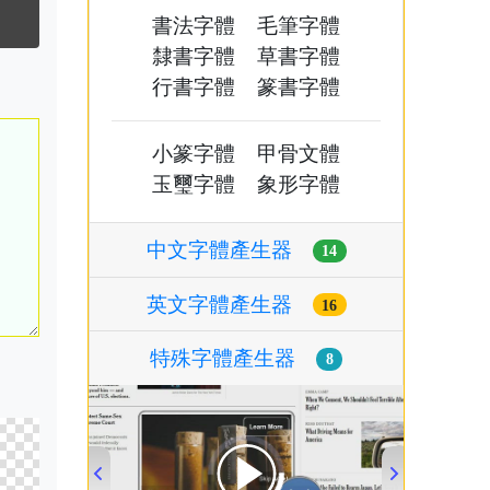
書法字體
毛筆字體
隸書字體
草書字體
行書字體
篆書字體
小篆字體
甲骨文體
玉璽字體
象形字體
中文字體產生器
14
英文字體產生器
16
特殊字體產生器
8