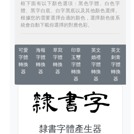
框下面有以下顏色選項：黑色字體、白色字
體、黑字白底、白字黑底以及其他顏色選擇。
根據您的需要選擇合適的顏色，選擇顏色後系
統會自動下載你選擇的對應色彩。
可愛
海報
草寫
印章
英文
英文
字體
字體
字體
玉璽
婚禮
刺青
轉換
轉換
轉換
字體
字體
字體
器
器
器
轉換
轉換
轉換
器
器
器
隸書字體產生器