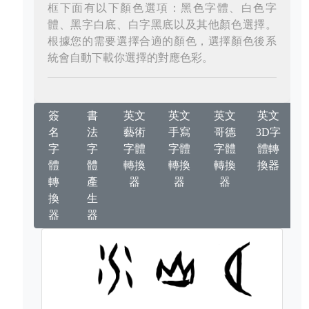
框下面有以下顏色選項：黑色字體、白色字
體、黑字白底、白字黑底以及其他顏色選擇。
根據您的需要選擇合適的顏色，選擇顏色後系
統會自動下載你選擇的對應色彩。
簽
書
英文
英文
英文
英文
名
法
藝術
手寫
哥德
3D字
字
字
字體
字體
字體
體轉
體
體
轉換
轉換
轉換
換器
轉
產
器
器
器
換
生
器
器