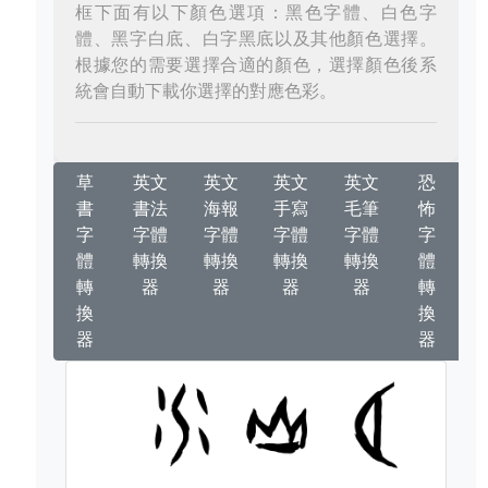
框下面有以下顏色選項：黑色字體、白色字
體、黑字白底、白字黑底以及其他顏色選擇。
根據您的需要選擇合適的顏色，選擇顏色後系
統會自動下載你選擇的對應色彩。
草
英文
英文
英文
英文
恐
書
書法
海報
手寫
毛筆
怖
字
字體
字體
字體
字體
字
體
轉換
轉換
轉換
轉換
體
轉
器
器
器
器
轉
換
換
器
器