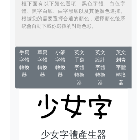
框下面有以下顏色選項：黑色字體、白色字
體、黑字白底、白字黑底以及其他顏色選擇。
根據您的需要選擇合適的顏色，選擇顏色後系
統會自動下載你選擇的對應色彩。
手寫
草寫
小篆
英文
英文
英文
字體
字體
字體
手寫
設計
刺青
轉換
轉換
轉換
字體
字體
字體
器
器
器
轉換
轉換
轉換
器
器
器
少女字體產生器