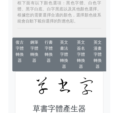
框下面有以下顏色選項：黑色字體、白色字
體、黑字白底、白字黑底以及其他顏色選擇。
根據您的需要選擇合適的顏色，選擇顏色後系
統會自動下載你選擇的對應色彩。
復古
鋼筆
行書
英文
英文
英文
字體
字體
字體
書法
簽名
漫畫
轉換
轉換
轉換
字體
字體
字體
器
器
器
轉換
轉換
轉換
器
器
器
草書字體產生器