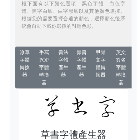
框下面有以下顏色選項：黑色字體、白色字
體、黑字白底、白字黑底以及其他顏色選擇。
根據您的需要選擇合適的顏色，選擇顏色後系
統會自動下載你選擇的對應色彩。
潦草
手寫
書法
隸書
甲骨
英文
字體
POP
字體
字體
文字
簽名
轉換
字體
產生
產生
體轉
字體
器
轉換
器
器
換器
轉換
器
器
草書字體產生器