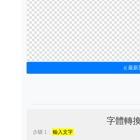
(( 最
字體轉
步驟 1：
輸入文字