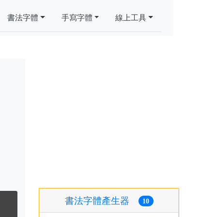
書法字體
手寫字體
線上工具
書法字體產生器
10