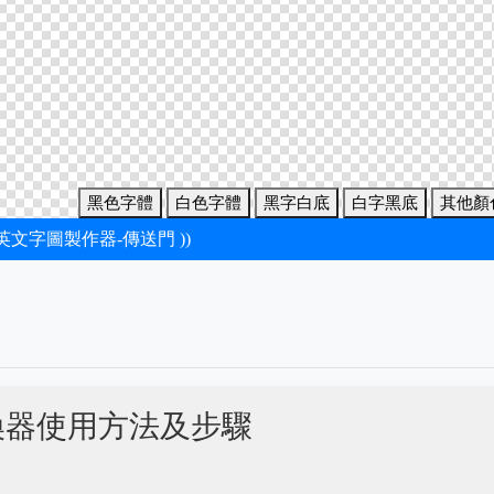
黑色字體
白色字體
黑字白底
白字黑底
其他顏
新英文字圖製作器-傳送門 ))
換器使用方法及步驟