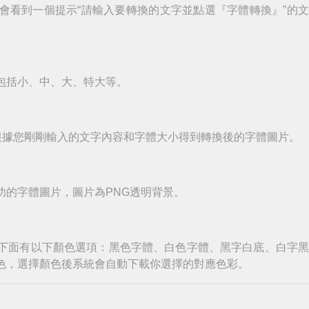
會看到一個提示“請輸入要轉換的文字並點選『字體轉換』”的
包括小、中、大、特大等。
根據您剛剛輸入的文字內容和字體大小得到轉換後的字體圖片。
功的字體圖片，圖片為PNG透明背景。
下面有以下顏色選項：黑色字體、白色字體、黑字白底、白字
色，選擇顏色後系統會自動下載你選擇的對應色彩。