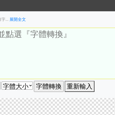
...
展開全文
重新輸入