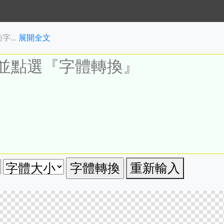
...
展開全文
重新輸入