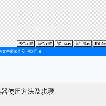
黑色字體
白色字體
黑字白底
白字黑底
其他顏
新英文字圖製作器-傳送門 ))
換器使用方法及步驟