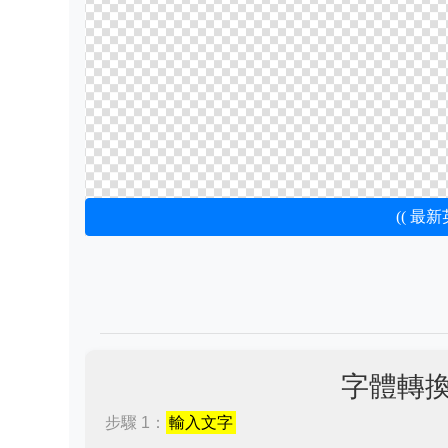
(( 最
字體轉
步驟 1：
輸入文字