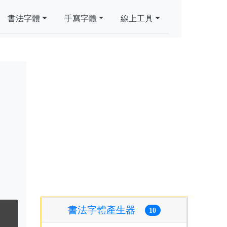
書法字體
手寫字體
線上工具
書法字體產生器
10