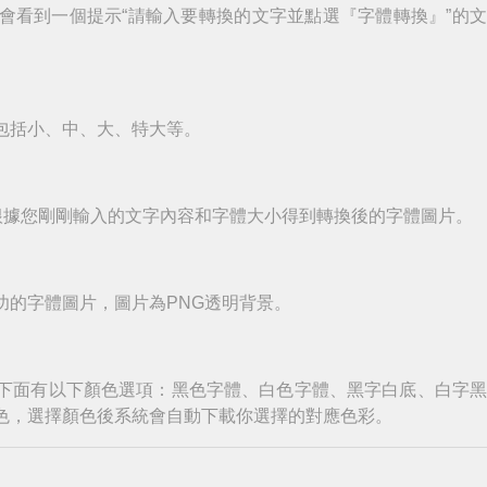
會看到一個提示“請輸入要轉換的文字並點選『字體轉換』”的
包括小、中、大、特大等。
根據您剛剛輸入的文字內容和字體大小得到轉換後的字體圖片。
功的字體圖片，圖片為PNG透明背景。
下面有以下顏色選項：黑色字體、白色字體、黑字白底、白字
色，選擇顏色後系統會自動下載你選擇的對應色彩。