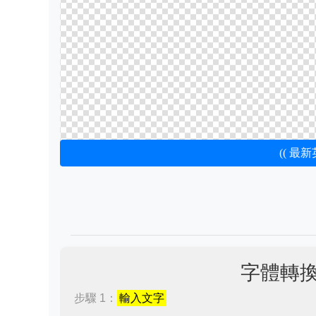
(( 最
字體轉
步驟 1：
輸入文字