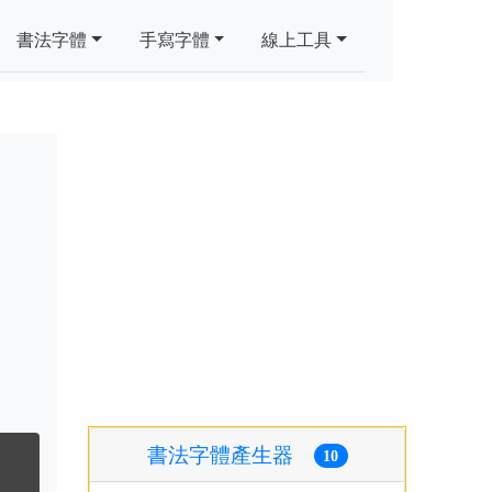
書法字體
手寫字體
線上工具
書法字體產生器
10