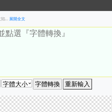
...
展開全文
重新輸入