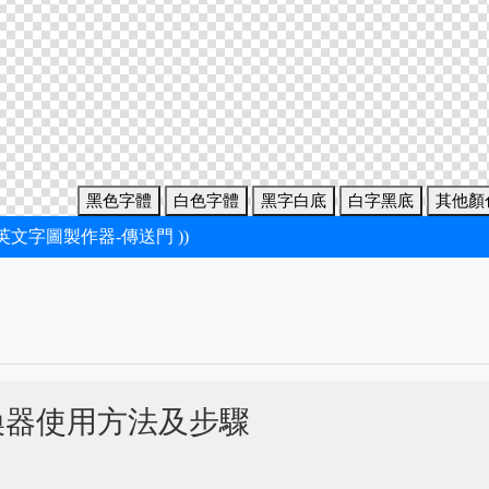
黑色字體
白色字體
黑字白底
白字黑底
其他顏
新英文字圖製作器-傳送門 ))
換器使用方法及步驟