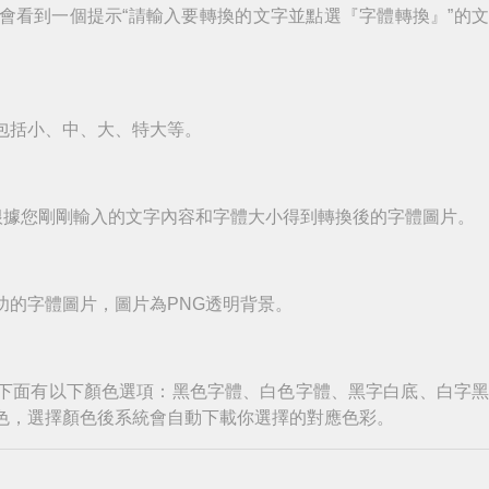
會看到一個提示“請輸入要轉換的文字並點選『字體轉換』”的
包括小、中、大、特大等。
根據您剛剛輸入的文字內容和字體大小得到轉換後的字體圖片。
功的字體圖片，圖片為PNG透明背景。
下面有以下顏色選項：黑色字體、白色字體、黑字白底、白字
色，選擇顏色後系統會自動下載你選擇的對應色彩。