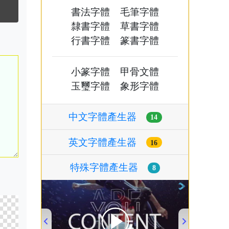
書法字體
毛筆字體
隸書字體
草書字體
行書字體
篆書字體
小篆字體
甲骨文體
玉璽字體
象形字體
中文字體產生器
14
英文字體產生器
16
特殊字體產生器
8