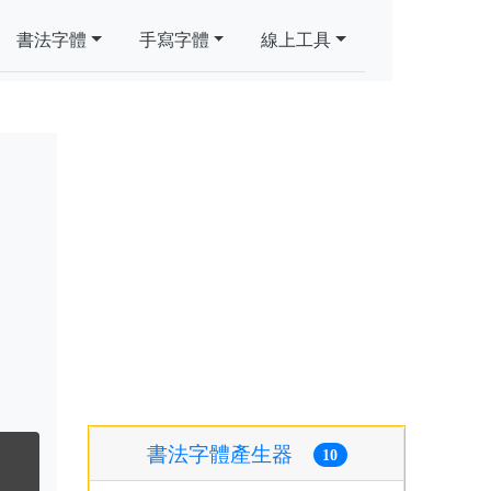
書法字體
手寫字體
線上工具
書法字體產生器
10