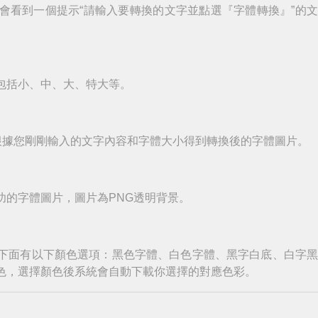
會看到一個提示“請輸入要轉換的文字並點選『字體轉換』”的
包括小、中、大、特大等。
根據您剛剛輸入的文字內容和字體大小得到轉換後的字體圖片。
功的字體圖片，圖片為PNG透明背景。
下面有以下顏色選項：黑色字體、白色字體、黑字白底、白字
色，選擇顏色後系統會自動下載你選擇的對應色彩。