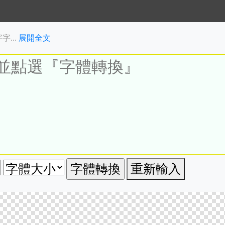
...
展開全文
重新輸入