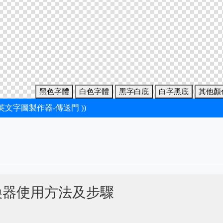
黑色字體
白色字體
黑字白底
白字黑底
其他顏
新英文字圖製作器-傳送門 ))
換器使用方法及步驟