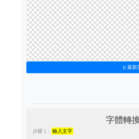
(( 最
字體轉
步驟 1：
輸入文字