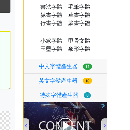
書法字體
毛筆字體
隸書字體
草書字體
行書字體
篆書字體
小篆字體
甲骨文體
玉璽字體
象形字體
中文字體產生器
14
英文字體產生器
16
特殊字體產生器
8