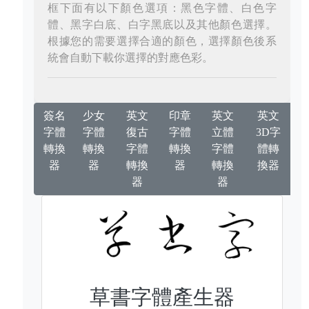
框下面有以下顏色選項：黑色字體、白色字
體、黑字白底、白字黑底以及其他顏色選擇。
根據您的需要選擇合適的顏色，選擇顏色後系
統會自動下載你選擇的對應色彩。
簽名
少女
英文
印章
英文
英文
字體
字體
復古
字體
立體
3D字
轉換
轉換
字體
轉換
字體
體轉
器
器
轉換
器
轉換
換器
器
器
草書字體產生器