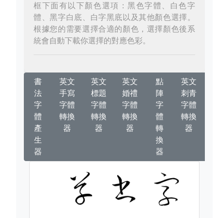
框下面有以下顏色選項：黑色字體、白色字
體、黑字白底、白字黑底以及其他顏色選擇。
根據您的需要選擇合適的顏色，選擇顏色後系
統會自動下載你選擇的對應色彩。
書
英文
英文
英文
點
英文
法
手寫
標題
婚禮
陣
刺青
字
字體
字體
字體
字
字體
體
轉換
轉換
轉換
體
轉換
產
器
器
器
轉
器
生
換
器
器