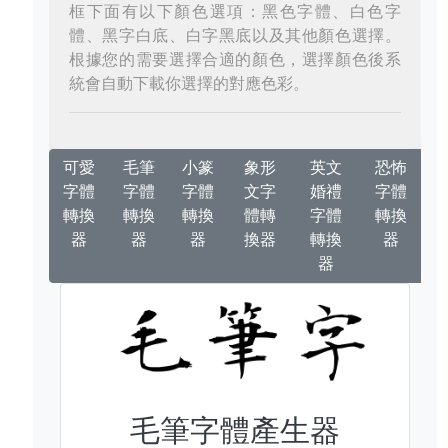
框下面有以下顏色選項：黑色字體、白色字
體、黑字白底、白字黑底以及其他顏色選擇。
根據您的需要選擇合適的顏色，選擇顏色後系
統會自動下載你選擇的對應色彩。
可愛
毛筆
小篆
象形
英文
恐怖
字體
字體
字體
文字
婚禮
字體
轉換
轉換
轉換
體轉
字體
轉換
器
器
器
換器
轉換
器
器
毛筆字體產生器