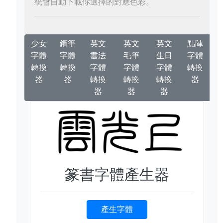
統會自動下載你選擇的對應色彩。
少女
鋼筆
英文
英文
英文
點陣
字體
字體
書法
毛筆
生日
字體
轉換
轉換
字體
字體
字體
轉換
器
器
轉換
轉換
轉換
器
器
器
器
篆書字體產生器
產生字體