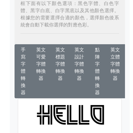
框下面有以下顏色選項：黑色字體、白色字
體、黑字白底、白字黑底以及其他顏色選擇。
根據您的需要選擇合適的顏色，選擇顏色後系
統會自動下載你選擇的對應色彩。
手
英文
英文
英文
點
英文
寫
可愛
標題
設計
陣
立體
字
字體
字體
字體
字
字體
體
轉換
轉換
轉換
體
轉換
轉
器
器
器
轉
器
換
換
器
器