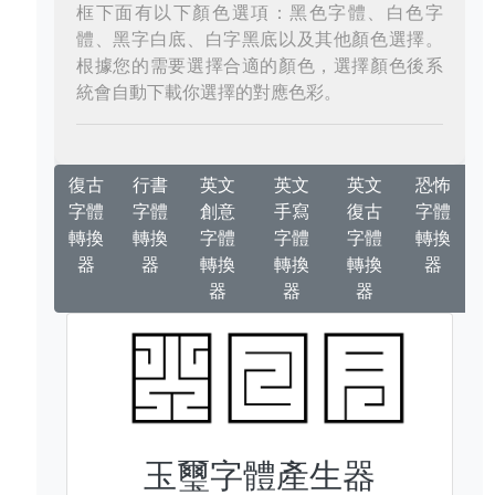
框下面有以下顏色選項：黑色字體、白色字
體、黑字白底、白字黑底以及其他顏色選擇。
根據您的需要選擇合適的顏色，選擇顏色後系
統會自動下載你選擇的對應色彩。
復古
行書
英文
英文
英文
恐怖
字體
字體
創意
手寫
復古
字體
轉換
轉換
字體
字體
字體
轉換
器
器
轉換
轉換
轉換
器
器
器
器
玉璽字體產生器