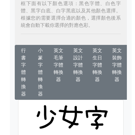
框下面有以下顏色選項：黑色字體、白色字
體、黑字白底、白字黑底以及其他顏色選擇。
根據您的需要選擇合適的顏色，選擇顏色後系
統會自動下載你選擇的對應色彩。
行
小
英文
英文
英文
英文
書
篆
毛筆
設計
生日
裝飾
字
字
字體
字體
字體
字體
體
體
轉換
轉換
轉換
轉換
轉
轉
器
器
器
器
換
換
器
器