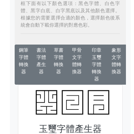
框下面有以下顏色選項：黑色字體、白色字
體、黑字白底、白字黑底以及其他顏色選擇。
根據您的需要選擇合適的顏色，選擇顏色後系
統會自動下載你選擇的對應色彩。
鋼筆
書法
草書
甲骨
印章
象形
字體
字體
字體
文字
玉璽
文字
轉換
產生
轉換
體轉
字體
體轉
器
器
器
換器
轉換
換器
器
玉璽字體產生器