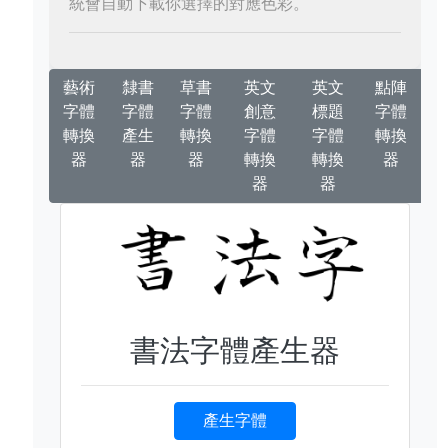
統會自動下載你選擇的對應色彩。
藝術
隸書
草書
英文
英文
點陣
字體
字體
字體
創意
標題
字體
轉換
產生
轉換
字體
字體
轉換
器
器
器
轉換
轉換
器
器
器
書法字體產生器
產生字體