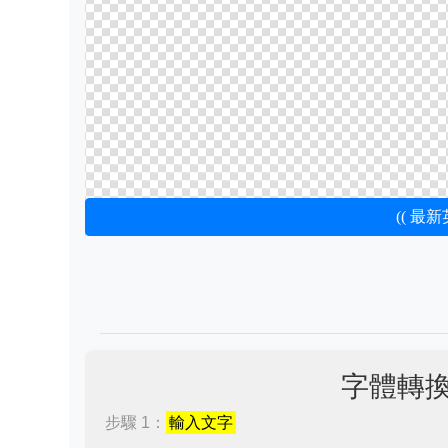
(( 最
字體轉
步驟 1：
輸入文字