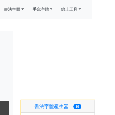
書法字體
手寫字體
線上工具
書法字體產生器
10