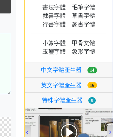
書法字體
毛筆字體
隸書字體
草書字體
行書字體
篆書字體
小篆字體
甲骨文體
玉璽字體
象形字體
中文字體產生器
14
英文字體產生器
16
特殊字體產生器
8