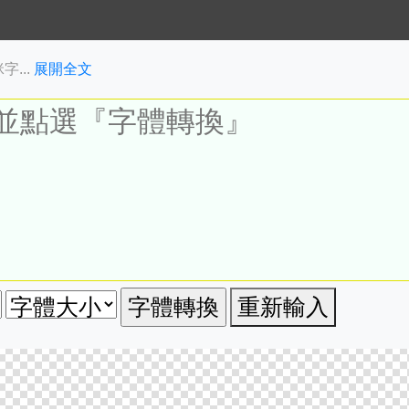
...
展開全文
重新輸入