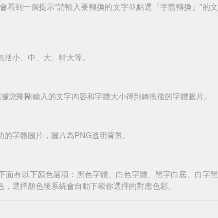
會看到一個提示“請輸入要轉換的文字並點選『字體轉換』”的
包括小、中、大、特大等。
根據您剛剛輸入的文字內容和字體大小得到轉換後的字體圖片。
功的字體圖片，圖片為PNG透明背景。
下面有以下顏色選項：黑色字體、白色字體、黑字白底、白字
色，選擇顏色後系統會自動下載你選擇的對應色彩。