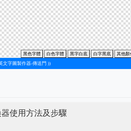
黑色字體
白色字體
黑字白底
白字黑底
其他顏
新英文字圖製作器-傳送門 ))
換器使用方法及步驟