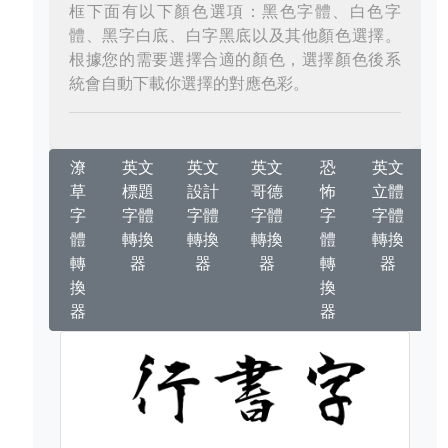
框下面有以下顏色選項：黑色字體、白色字
體、黑字白底、白字黑底以及其他顏色選擇。
根據您的需要選擇合適的顏色，選擇顏色後系
統會自動下載你選擇的對應色彩。
潦
英文
英文
英文
恐
英文
草
標題
設計
哥德
怖
立體
字
字體
字體
字體
字
字體
體
轉換
轉換
轉換
體
轉換
轉
器
器
器
轉
器
換
換
器
器