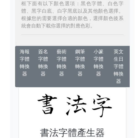
框下面有以下顏色選項：黑色字體、白色字
體、黑字白底、白字黑底以及其他顏色選擇。
根據您的需要選擇合適的顏色，選擇顏色後系
統會自動下載你選擇的對應色彩。
海報
簽名
藝術
鋼筆
小篆
英文
字體
字體
字體
字體
字體
生日
轉換
轉換
轉換
轉換
轉換
字體
器
器
器
器
器
轉換
器
書法字體產生器