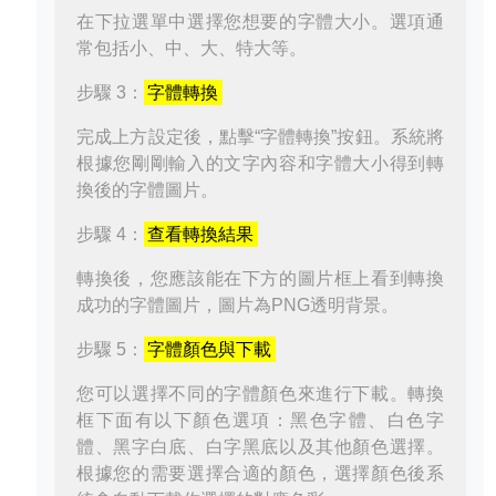
在下拉選單中選擇您想要的字體大小。選項通
常包括小、中、大、特大等。
步驟 3：
字體轉換
完成上方設定後，點擊“字體轉換”按鈕。系統將
根據您剛剛輸入的文字內容和字體大小得到轉
換後的字體圖片。
步驟 4：
查看轉換結果
轉換後，您應該能在下方的圖片框上看到轉換
成功的字體圖片，圖片為PNG透明背景。
步驟 5：
字體顏色與下載
您可以選擇不同的字體顏色來進行下載。轉換
框下面有以下顏色選項：黑色字體、白色字
體、黑字白底、白字黑底以及其他顏色選擇。
根據您的需要選擇合適的顏色，選擇顏色後系