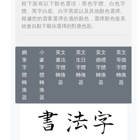
框下面有以下顏色選項：黑色字體、白色字
體、黑字白底、白字黑底以及其他顏色選擇。
根據您的需要選擇合適的顏色，選擇顏色後系
統會自動下載你選擇的對應色彩。
鋼
小
英文
英文
英文
英文
筆
篆
書法
生日
婚禮
哥德
字
字
字體
字體
字體
字體
體
體
轉換
轉換
轉換
轉換
轉
轉
器
器
器
器
換
換
器
器