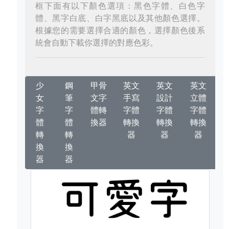
框下面有以下顏色選項：黑色字體、白色字
體、黑字白底、白字黑底以及其他顏色選擇。
根據您的需要選擇合適的顏色，選擇顏色後系
統會自動下載你選擇的對應色彩。
少
鋼
甲骨
英文
英文
英文
女
筆
文字
手寫
設計
立體
字
字
體轉
字體
字體
字體
體
體
換器
轉換
轉換
轉換
轉
轉
器
器
器
換
換
器
器