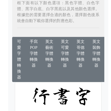
框下面有以下顏色選項：黑色字體、白色字
體、黑字白底、白字黑底以及其他顏色選擇。
根據您的需要選擇合適的顏色，選擇顏色後系
統會自動下載你選擇的對應色彩。
可
手寫
英文
英文
英文
英文
愛
POP
藝術
可愛
哥德
裝飾
字
字體
字體
字體
字體
字體
體
轉換
轉換
轉換
轉換
轉換
轉
器
器
器
器
器
換
器