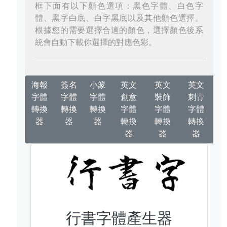
框下面有以下顏色選項：黑色字體、白色字
體、黑字白底、白字黑底以及其他顏色選擇。
根據您的需要選擇合適的顏色，選擇顏色後系
統會自動下載你選擇的對應色彩。
海報
簽名
小篆
英文
英文
英文
字體
字體
字體
創意
裝飾
刺青
轉換
轉換
轉換
字體
字體
字體
器
器
器
轉換
轉換
轉換
器
器
器
行書字體產生器