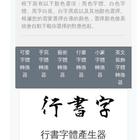
框下面有以下顏色選項：黑色字體、白色字
體、黑字白底、白字黑底以及其他顏色選擇。
根據您的需要選擇合適的顏色，選擇顏色後系
統會自動下載你選擇的對應色彩。
可愛
手寫
藝術
行書
小篆
英文
字體
字體
字體
字體
字體
裝飾
轉換
轉換
轉換
轉換
轉換
字體
器
器
器
器
器
轉換
器
行書字體產生器