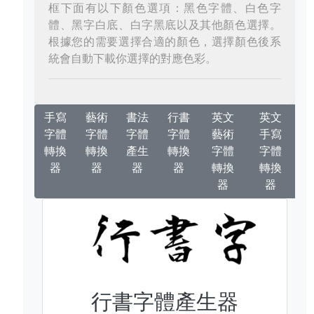
框下面有以下顏色選項：黑色字體、白色字
體、黑字白底、白字黑底以及其他顏色選擇。
根據您的需要選擇合適的顏色，選擇顏色後系
統會自動下載你選擇的對應色彩。
手寫
藝術
書法
行書
英文
英文
字體
字體
字體
字體
藝術
手寫
轉換
轉換
產生
轉換
字體
字體
器
器
器
器
轉換
轉換
器
器
行書字體產生器